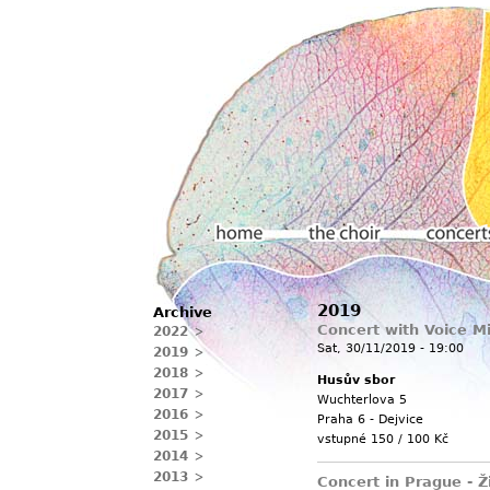
Main menu
2019
Archive
Home
The choir
Concerts
Concert with Voice 
2022
Sat, 30/11/2019 - 19:00
2019
2018
Husův sbor
2017
Wuchterlova 5
2016
Praha 6 - Dejvice
2015
vstupné 150 / 100 Kč
2014
2013
Concert in Prague - Ž