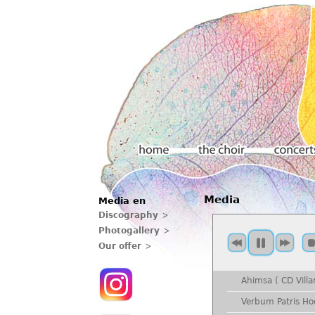
Main menu
Media
Media en
Home
The choir
Concerts
Discography
Photogallery
Our offer
Ahimsa ( CD Villa
Verbum Patris Ho