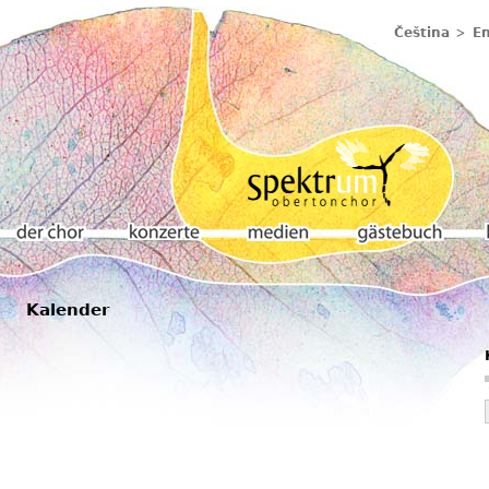
Čeština
En
Kalender
Der chor
Konzerte
Medien
Gästebuch
K