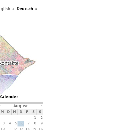
glish
Deutsch
ontakte
Kalender
«
»
August
M
D
M
D
F
S
S
1
2
3
4
5
6
7
8
9
10
11
12
13
14
15
16