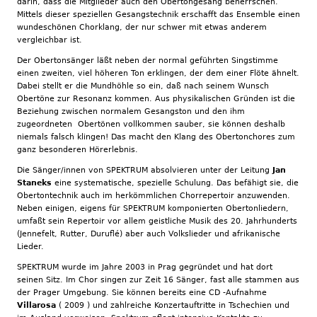
darin, dass die Mitglieder auch den Obertongesang beherrschen.
Mittels dieser speziellen Gesangstechnik erschafft das Ensemble einen
wundeschönen Chorklang, der nur schwer mit etwas anderem
vergleichbar ist.
Der Obertonsänger läßt neben der normal geführten Singstimme
einen zweiten, viel höheren Ton erklingen, der dem einer Flöte ähnelt.
Dabei stellt er die Mundhöhle so ein, daß nach seinem Wunsch
Obertöne zur Resonanz kommen. Aus physikalischen Gründen ist die
Beziehung zwischen normalem Gesangston und den ihm
zugeordneten Obertönen vollkommen sauber, sie können deshalb
niemals falsch klingen! Das macht den Klang des Obertonchores zum
ganz besonderen Hörerlebnis.
Die Sänger/innen von SPEKTRUM absolvieren unter der Leitung
Jan
Staneks
eine systematische, spezielle Schulung. Das befähigt sie, die
Obertontechnik auch im herkömmlichen Chorrepertoir anzuwenden.
Neben einigen, eigens für SPEKTRUM komponierten Obertonliedern,
umfaßt sein Repertoir vor allem geistliche Musik des 20. Jahrhunderts
(Jennefelt, Rutter, Duruflé) aber auch Volkslieder und afrikanische
Lieder.
SPEKTRUM wurde im Jahre 2003 in Prag gegründet und hat dort
seinen Sitz. Im Chor singen zur Zeit 16 Sänger, fast alle stammen aus
der Prager Umgebung. Sie können bereits eine CD -Aufnahme
Villarosa
( 2009 ) und zahlreiche Konzertauftritte in Tschechien und