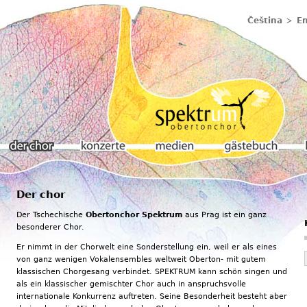
Čeština
En
Der chor
Der chor
Konzerte
Medien
Gästebuch
K
Der Tschechische
Obertonchor Spektrum
aus Prag ist ein ganz
besonderer Chor.
Er nimmt in der Chorwelt eine Sonderstellung ein, weil er als eines
von ganz wenigen Vokalensembles weltweit Oberton- mit gutem
klassischen Chorgesang verbindet. SPEKTRUM kann schön singen und
als ein klassischer gemischter Chor auch in anspruchsvolle
internationale Konkurrenz auftreten. Seine Besonderheit besteht aber