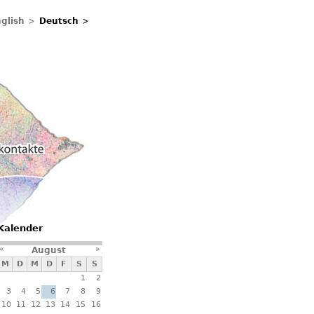
glish
Deutsch
ontakte
Kalender
«
»
August
M
D
M
D
F
S
S
1
2
3
4
5
6
7
8
9
10
11
12
13
14
15
16