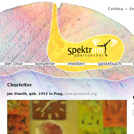
Čeština
En
Chorleiter
Der chor
Konzerte
Medien
Gästebuch
K
Jan Staněk, geb. 1952 in Prag,
www.janstanek.org