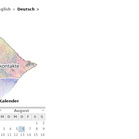
glish
Deutsch
ontakte
Kalender
«
»
August
M
D
M
D
F
S
S
1
2
3
4
5
6
7
8
9
10
11
12
13
14
15
16