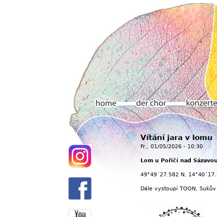
Hauptmenü
Vítání jara v lomu
Home
Der chor
Konzerte
Fr., 01/05/2026 - 10:30
Lom u Poříčí nad Sázavo
49°49´27.582 N, 14°40´17.
Dále vystoupí TOON, Sukův 