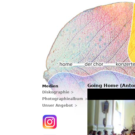
Hauptmenü
Going Home (Anto
Medien
Home
Der chor
Konzerte
Diskographie
Photographiealbum
Unser Angebot